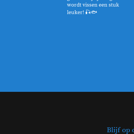
wordt vissen een stuk
leuker! 🎣🐟
Blijf op 