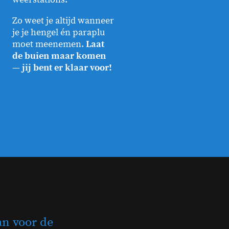
Zo weet je altijd wanneer
je je hengel én paraplu
moet meenemen.
Laat
de buien maar komen
— jij bent er klaar voor!
an voor de