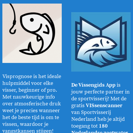
Visprognose is het ideale
hulpmiddel voor elke
De Vissengids App
is
visser, beginner of pro.
jouw perfecte partner in
Met nauwkeurige info
de sportvisserij! Met de
over atmosferische druk
gratis
VISsenscanner
weet je precies wanneer
van Sportvisserij
het de beste tijd is om te
Nederland heb je altijd
vissen, waardoor je
toegang tot
180
vangstkansen stijgen!
Nederlandse zoetwater-