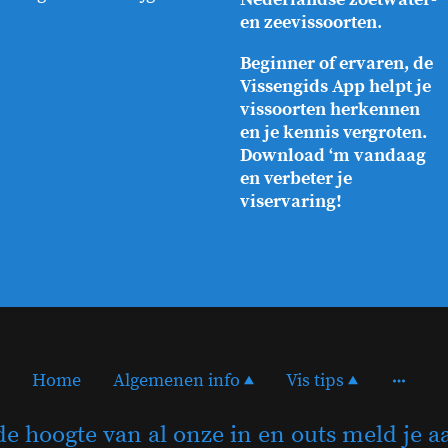
en zeevissoorten
.
Beginner of ervaren, de
Vissengids App helpt je
vissoorten herkennen
en je kennis vergroten.
Download ‘m vandaag
en verbeter je
viservaring!
Home
Algemenen info
Vis tips
de hoogte van al onze in en outs meld je a