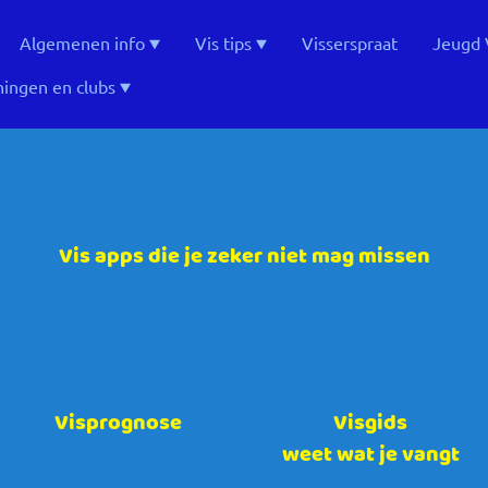
Algemenen info
Vis tips
Visserspraat
Jeugd 
ingen en clubs
Vis apps die je zeker niet mag missen
Visprognose
Visgids
weet wat je vangt